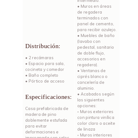
intermedio.
• Muros en áreas
de regadera
terminados con
panel de cemento,
para recibir azulejo.
• Muebles de baño
(lavabo con
Distribución:
pedestal, sanitario
de doble flujo,
• 2 recámaras
accesorios en
• Espacio para sala,
regadera).
cocineta y comedor
• Ventanas de
• Baño completo
ciprés blanco o
• Pórtico de acceso
cancelería de
aluminio.
• Acabados según
Especificaciones:
las siguientes
opciones:
Casa prefabricada de
◦ Muros exteriores
madera de pino
con pintura vinílica
doblemente estufada
color claro o aceite
para evitar
de linaza
deformaciones e
◦ Muros interiores
impregnada con sales