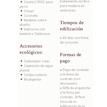
tratamiento acrílico
Casita CYFOC para
para madera en
perro
exteriores.
Closet
Cocineta
Muebles sobre
Tiempos de
diseño
edificación
Interiores con
lambrín o Tablaroca.
• 44 días con firme
de concreto.
Accesorios
ecológicos:
Formas de
pago
Calentador solar
Captación de agua
• Pago de contado
pluvial
a la firma de
Celdas solares
contrato (con
Biodigestor
descuento).
• 50% de enganche
a la firma del
contrato, 25% al
inicio de la
edificación de la