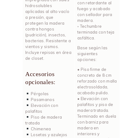
con retardante al
hidrosolubles
fuego y acabado
aplicadas al alto vacío
con sellador para
a presión, que
madera.
protegen la madera
◦ Techumbre
contra hongos
terminada con teja
(pudrición), insectos,
asfáltica.
bacterias. Resistente a
vientos y sismos.
Base según las
Incluye repisas en área
siguientes
de closet.
opciones:
• Piso firme de
Accesorios
concreto de 8 cm
opcionales:
reforzado con malla
electrosoldada,
acabado pulido.
Pérgolas
• Elevación con
Pasamanos
palafitos y piso de
Elevación con
madera tratada.
palafitos
Terminado en duela
Piso de madera
con barniz para
tratada
madera en
Chimenea
interiores y
Losetas y azulejos